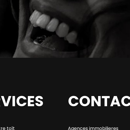
RVICES
CONTAC
re toît
Agences immobilieres