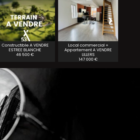
Constructible A VENDRE
Local commercial +
Individ
ESTREE BLANCHE
Appartement A VENDRE
46 500 €
LILLERS
147 000 €