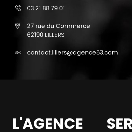
03 21 88 79 01
27 rue du Commerce
62190 LILLERS
contact.lillers@agence53.com
L'AGENCE
SE