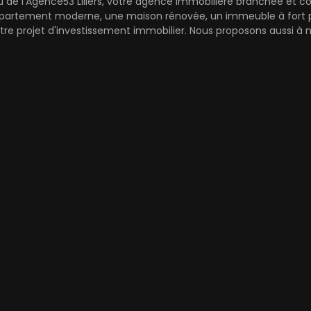
u de l'Agence53 Lillers, votre agence immobilière branchée et c
rtement moderne, une maison rénovée, un immeuble à fort potenti
re projet d'investissement immobilier. Nous proposons aussi à 