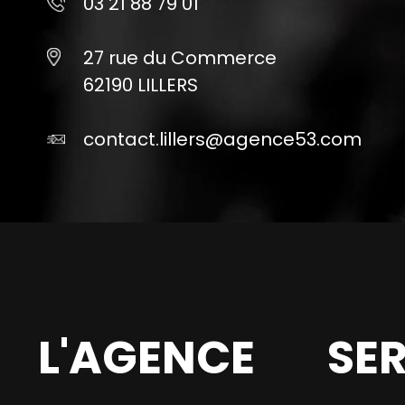
03 21 88 79 01
27 rue du Commerce
62190 LILLERS
contact.lillers@agence53.com
L'AGENCE
SE