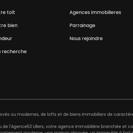
re toît
Agences immobilieres
tre bien
Parrainage
ndeur
Nous rejoindre
 recherche
és ou modernes, de lofts et de biens immobiliers de caractère 
u de l'Agence53 Lillers, votre agence immobilière branchée et c
rtement moderne, une maison rénovée, un immeuble à fort potenti