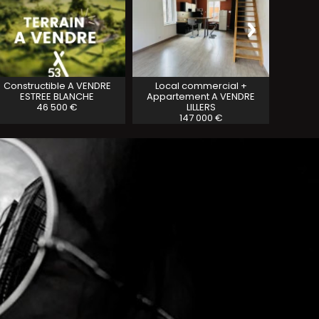
Constructible A VENDRE
Local commercial +
Individ
ESTREE BLANCHE
Appartement A VENDRE
46 500 €
LILLERS
147 000 €