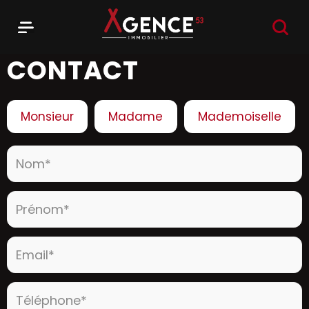
RECHER
Menu
Agence 53
CONTACT
Civilité :
Monsieur
Madame
Mademoiselle
Nom* :
Prénom* :
Email* :
Téléphone* :