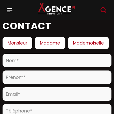
RECHER
Menu
Agence 53
CONTACT
Civilité :
Monsieur
Madame
Mademoiselle
Nom* :
Prénom* :
Email* :
Téléphone* :