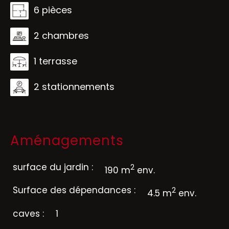
6 pièces
2 chambres
1 terrasse
2 stationnements
Aménagements
surface du jardin :
2
190 m
env.
Surface des dépendances :
2
4.5 m
env.
caves :
1