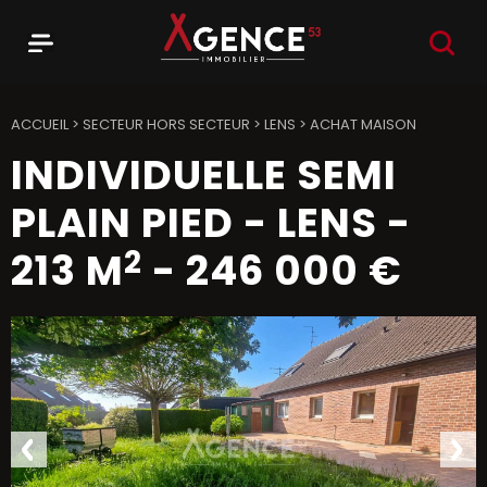
RECHER
Menu
Agence 53
ACCUEIL
>
SECTEUR HORS SECTEUR
>
LENS
>
ACHAT MAISON
INDIVIDUELLE SEMI
PLAIN PIED
-
LENS
-
2
213 M
-
246 000 €