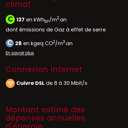
climat
2
C
137
en kWh
/m
.an
EP
dont émissions de Gaz à effet de serre
2
2
C
28
en kgeq CO
/m
.an
En savoir plus
Connexion internet
Cuivre DSL
de 8 à 30 Mbit/s
Montant estimé des
dépenses annuelles
d'énergie