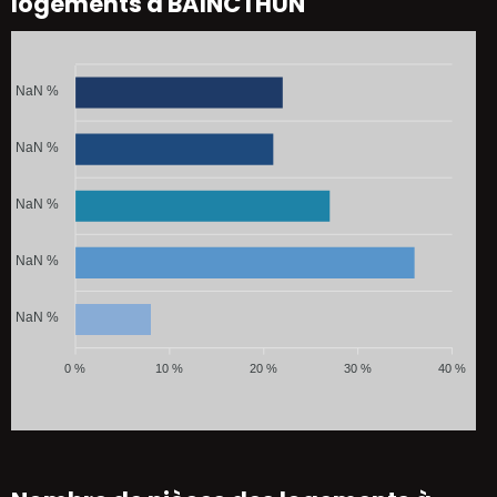
logements à BAINCTHUN
NaN %
NaN %
NaN %
NaN %
NaN %
0 %
10 %
20 %
30 %
40 %