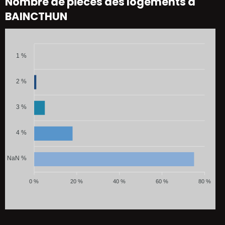
Nombre de pièces des logements à
BAINCTHUN
1 %
2 %
3 %
4 %
NaN %
0 %
20 %
40 %
60 %
80 %