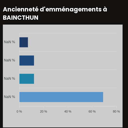
Ancienneté d'emménagements à
BAINCTHUN
NaN %
NaN %
NaN %
NaN %
0 %
20 %
40 %
60 %
80 %