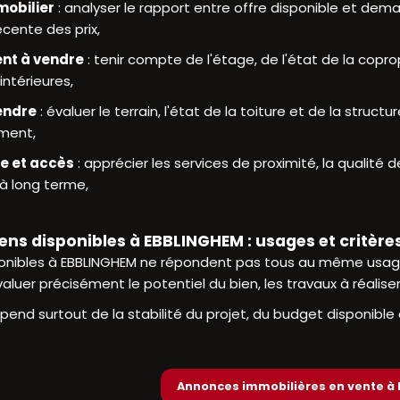
obilier
: analyser le rapport entre offre disponible et dem
écente des prix,
nt à vendre
: tenir compte de l'étage, de l'état de la copr
intérieures,
endre
: évaluer le terrain, l'état de la toiture et de la structu
ment,
ie et accès
: apprécier les services de proximité, la qualité d
 à long terme,
ens disponibles à EBBLINGHEM : usages et critères
ponibles à EBBLINGHEM ne répondent pas tous au même usage
uer précisément le potentiel du bien, les travaux à réaliser
pend surtout de la stabilité du projet, du budget disponible 
Annonces immobilières en vente à