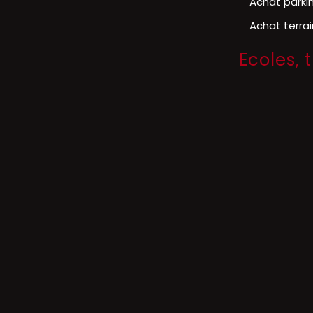
Achat parki
Achat terra
Ecoles,