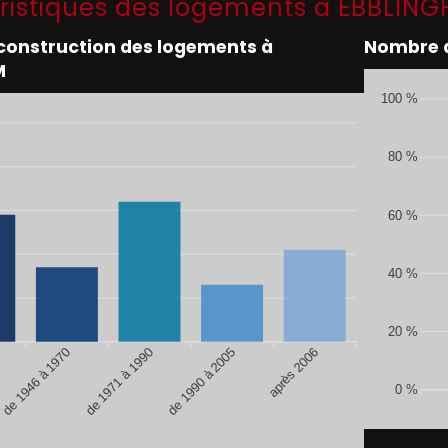
ristiques des logements à EBBLIN
 construction des logements à
Nombre d
M
100 %
80 %
60 %
40 %
20 %
de 1946 à 1970
de 1990 à 2005
après 2006
de 1971 à 1990
0 %