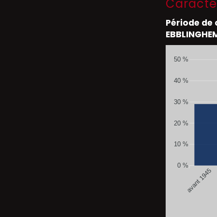
Caracté
Période de
EBBLINGHE
50 %
40 %
30 %
20 %
10 %
0 %
avant 1945