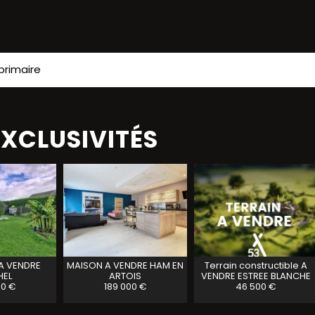
primaire
EXCLUSIVITÉS
A VENDRE
MAISON A VENDRE
HAM EN
Terrain constructible A
HEL
ARTOIS
VENDRE
ESTREE BLANCHE
00 €
189 000 €
46 500 €