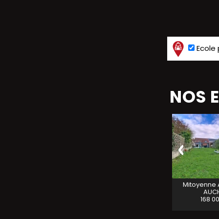
Ecole 
NOS 
Maison individuelle A
Mitoyenne A VENDRE
VENDRE
LIEVIN
LILLERS
144 000 €
50 000 €
Mitoyenne 
AUC
168 0