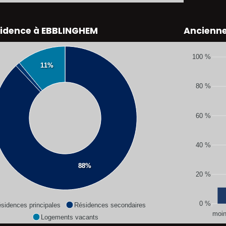
sidence à EBBLINGHEM
Ancienn
100 %
11%
80 %
60 %
40 %
88%
20 %
0 %
sidences principales
Résidences secondaires
moin
Logements vacants