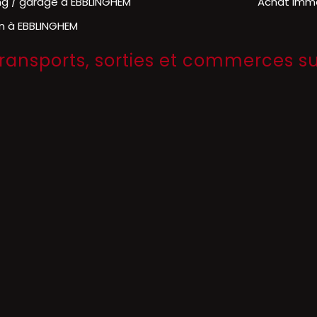
ng / garage à EBBLINGHEM
Achat imm
in à EBBLINGHEM
 transports, sorties et commerces 