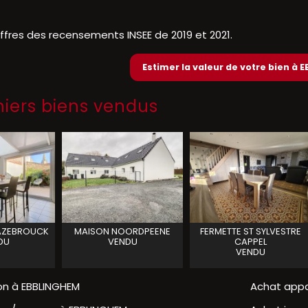
iffres des recensements INSEE de 2019 et 2021.
Estimer la valeur de votre bien à
niers biens vendus
AZEBROUCK
MAISON
NOORDPEENE
FERMETTE
ST SYLVESTRE
DU
VENDU
CAPPEL
VENDU
on à EBBLINGHEM
Achat app