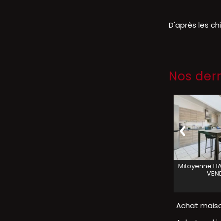
D'après les ch
Nos der
MAISON
CASSEL
MAISON
VIEUX BERQUIN
Mitoyenne
H
VENDU
VENDU
VEN
Achat mais