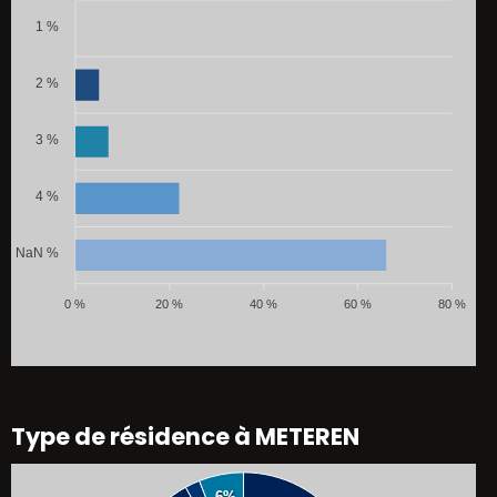
1 %
2 %
3 %
4 %
NaN %
0 %
20 %
40 %
60 %
80 %
Type de résidence à METEREN
6%