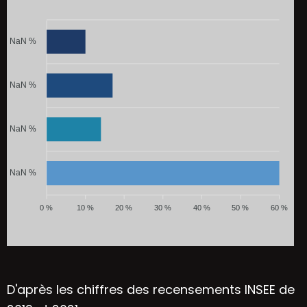
NaN %
NaN %
NaN %
NaN %
0 %
10 %
20 %
30 %
40 %
50 %
60 %
D'après les chiffres des recensements INSEE de