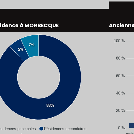
sidence à MORBECQUE
Ancienn
100 %
7%
5%
80 %
60 %
40 %
88%
20 %
0 %
sidences principales
Résidences secondaires
moin