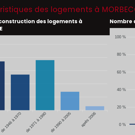
ristiques des logements à MORBE
 construction des logements à
Nombre d
E
100 %
80 %
60 %
40 %
20 %
de 1946 à 1970
de 1990 à 2005
après 2006
de 1971 à 1990
0 %