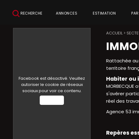
RECHERCHE
ANNONCES
ESTIMATION
PAR
ACCUEIL
>
SECTE
IMMOB
Rattachée au
territoire franç
Habiter ou 
Facebook est désactivé. Veuillez
autoriser le cookie de réseaux
MORBECQUE off
sociaux pour voir ce contenu.
s'avérer parti
Autoriser
réel des trava
Agence 53 imm
Repères es