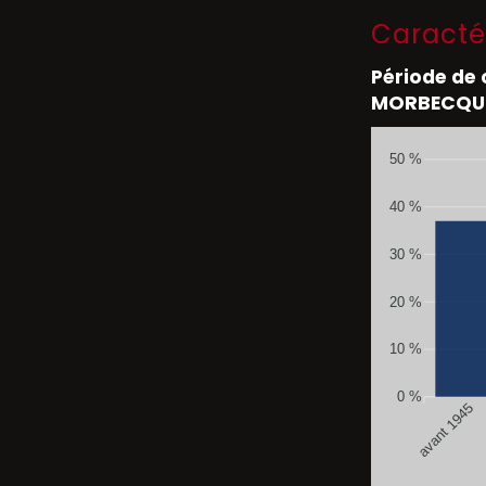
Caracté
Période de
MORBECQU
50 %
40 %
30 %
20 %
10 %
0 %
avant 1945