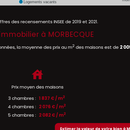
Logements vacants
iffres des recensements INSEE de 2019 et 2021.
 l'immobilier à MORBECQUE
2
onnées, la moyenne des prix au m
des maisons est de
2 00
Prix moyen des maisons
2
3 chambres :
1 837 € / m
2
4 chambres :
2 076 € / m
2
5 chambres :
2 082 € / m
Estimer la valeur de votre bien à