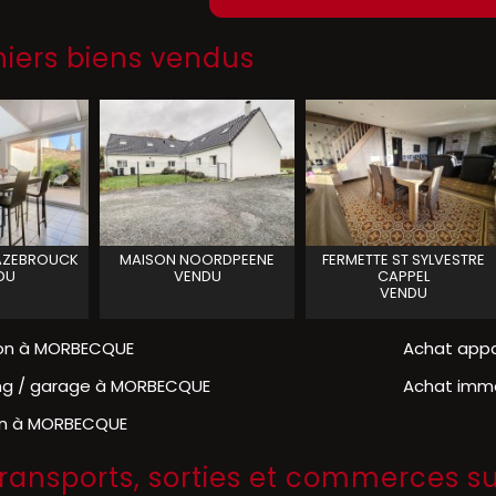
niers biens vendus
AZEBROUCK
MAISON
NOORDPEENE
FERMETTE
ST SYLVESTRE
DU
VENDU
CAPPEL
VENDU
on à MORBECQUE
Achat app
ng / garage à MORBECQUE
Achat imm
in à MORBECQUE
 transports, sorties et commerces