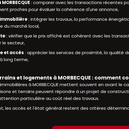
 à MORBECQUE
: comparer avec les transactions récentes por
nt proches pour évaluer la cohérence d'une annonce,
 immobilière
: intégrer les travaux, la performance énergétiq
le du marché local,
nte
: vérifier que le prix affiché est cohérent avec les trans
 le secteur,
ie et accès
: apprécier les services de proximité, la qualité d
 à long terme,
errains et logements à MORBECQUE : comment c
immobilières à MORBECQUE mettent souvent en avant le cadre
aisons et terrains peuvent répondre à un projet de constru
attention particulière au coût réel des travaux.
, les accès et l'état général restent des critères détermin