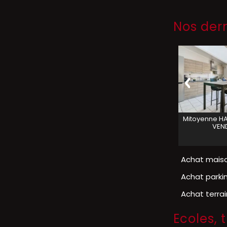
Nos der
MAISON
CASSEL
MAISON
VIEUX BERQUIN
Mitoyenne
H
VENDU
VENDU
VEN
Achat mais
Achat parki
Achat terra
Ecoles,