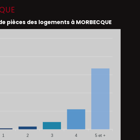
CQUE
e pièces des logements à MORBECQUE
1
2
3
4
5 et +