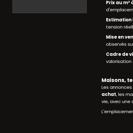
Prix au m²
d'emplaceme
Estimation
tension réel
Mise en ve
observés sur
Cadre de v
valorisation
Maisons, t
Les annonces 
achat
, les m
vie, avec une 
L'emplacement