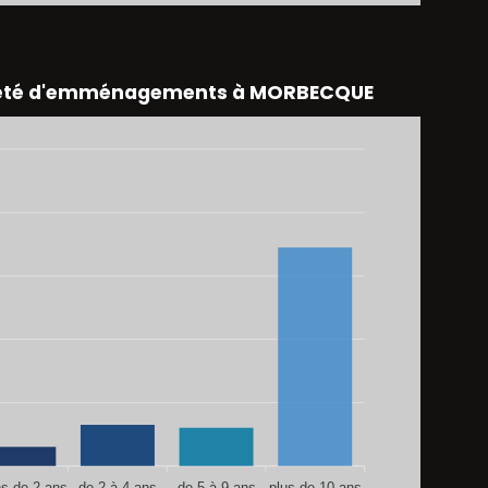
eté d'emménagements à MORBECQUE
s de 2 ans
de 2 à 4 ans
de 5 à 9 ans
plus de 10 ans