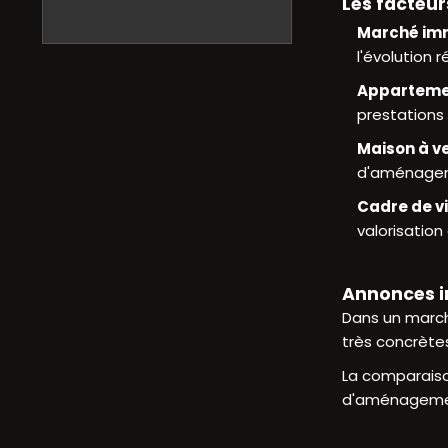
Les facteur
Marché imm
l'évolution r
Apparteme
prestations 
Maison à v
d'aménage
Cadre de v
valorisation
Annonces im
Dans un march
très concrète
La comparaison
d'aménagement