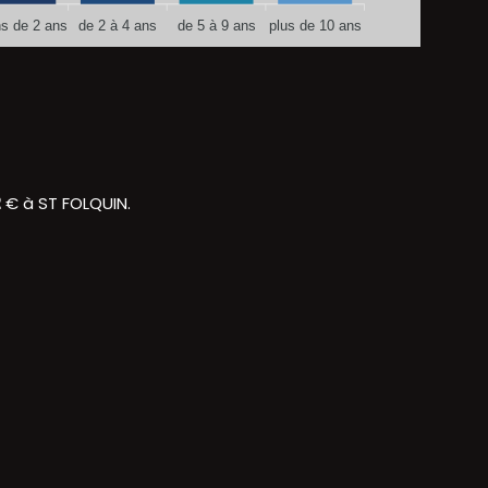
s de 2 ans
de 2 à 4 ans
de 5 à 9 ans
plus de 10 ans
2
€ à ST FOLQUIN.