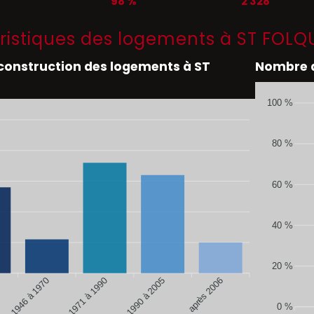
98 %
2 328
ristiques des logements à ST FOLQ
 construction des logements à ST
Nombre d
100 %
80 %
60 %
40 %
20 %
de 1946 à 1970
de 1990 à 2005
après 2006
de 1971 à 1990
0 %