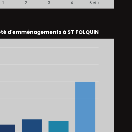
1
2
3
4
5 et +
eté d'emménagements à ST FOLQUIN