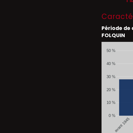
1 %
Caracté
Période de
FOLQUIN
50 %
40 %
30 %
20 %
10 %
0 %
avant 1945