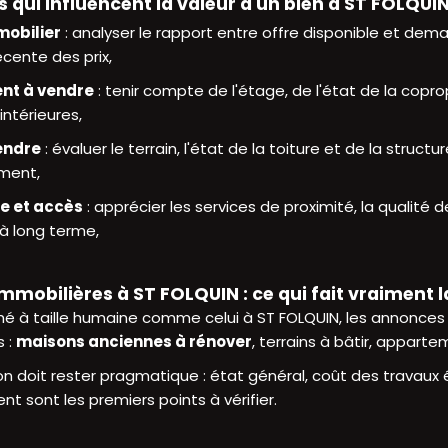
s qui influencent la valeur d'un bien à ST FOLQUI
obilier
: analyser le rapport entre offre disponible et dem
écente des prix,
nt à vendre
: tenir compte de l'étage, de l'état de la copr
intérieures,
endre
: évaluer le terrain, l'état de la toiture et de la structu
ment,
ie et accès
: apprécier les services de proximité, la qualité d
 à long terme,
mobilières à ST FOLQUIN : ce qui fait vraiment l
é à taille humaine comme celui à ST FOLQUIN, les annonces
s :
maisons anciennes à rénover
, terrains à bâtir, apparte
 doit rester pragmatique : état général, coût des travaux év
 sont les premiers points à vérifier.