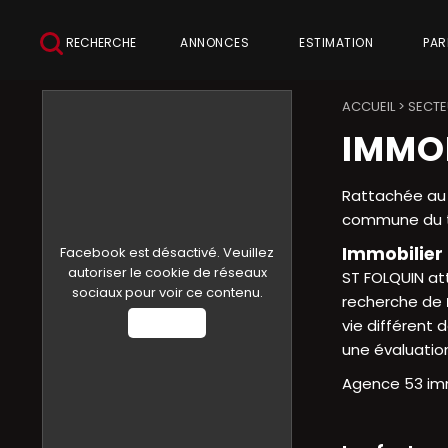
RECHERCHE
ANNONCES
ESTIMATION
PAR
ACCUEIL
>
SECTE
IMMOB
Rattachée au 
commune du te
Immobilier 
Facebook est désactivé. Veuillez
autoriser le cookie de réseaux
ST FOLQUIN att
sociaux pour voir ce contenu.
recherche de
Autoriser
vie différent 
une évaluatio
Agence 53 imm