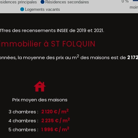
0 %
sidences principales
Résidences secondaires
moin
Logements vacants
iffres des recensements INSEE de 2019 et 2021.
l'immobilier à ST FOLQUIN
2
onnées, la moyenne des prix au m
des maisons est de
2 17
Prix moyen des maisons
2
3 chambres :
2 120 € / m
2
4 chambres :
2 235 € / m
2
5 chambres :
1 996 € / m