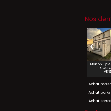
Nos der
aison 8 pièces 273 m2
MAISON
NORTKERQUE
Maison 3 piè
ANDRES
VENDU
COUL
VENDU
VEN
Achat maiso
Achat parki
Achat terra