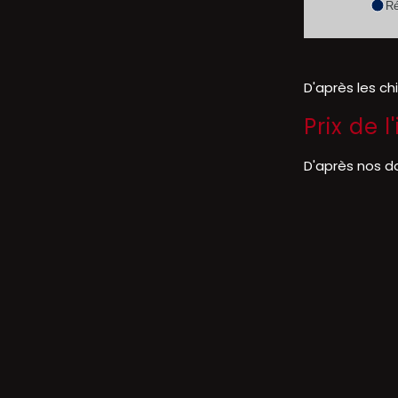
Ré
D'après les ch
Prix de 
D'après nos d