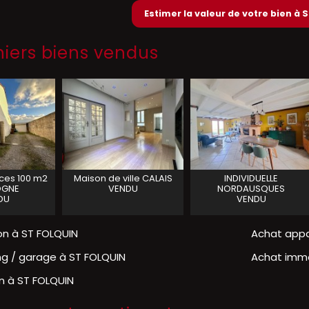
Estimer la valeur de votre bien à
niers biens vendus
ces 100 m2
Maison de ville
CALAIS
INDIVIDUELLE
OGNE
VENDU
NORDAUSQUES
DU
VENDU
n à ST FOLQUIN
Achat app
ng / garage à ST FOLQUIN
Achat imme
in à ST FOLQUIN