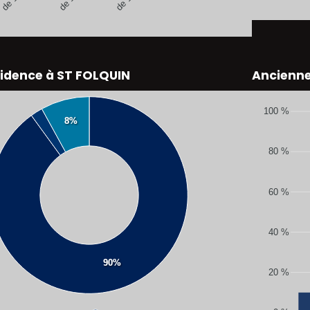
sidence à ST FOLQUIN
Ancienn
100 %
8%
80 %
60 %
40 %
90%
20 %