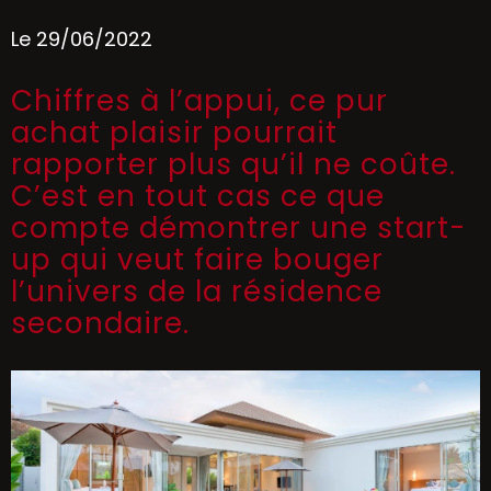
Le 29/06/2022
Chiffres à l’appui, ce pur
achat plaisir pourrait
rapporter plus qu’il ne coûte.
C’est en tout cas ce que
compte démontrer une start-
up qui veut faire bouger
l’univers de la résidence
secondaire.