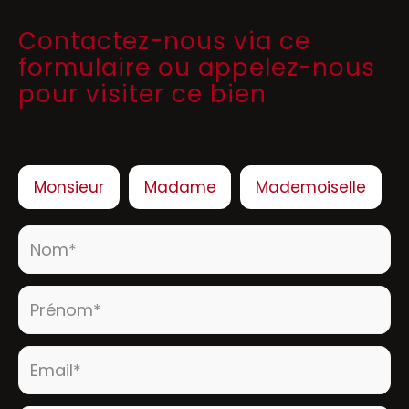
Contactez-nous via ce
formulaire ou appelez-nous
pour visiter ce bien
Civilité :
Monsieur
Madame
Mademoiselle
Nom* :
Prénom* :
Email* :