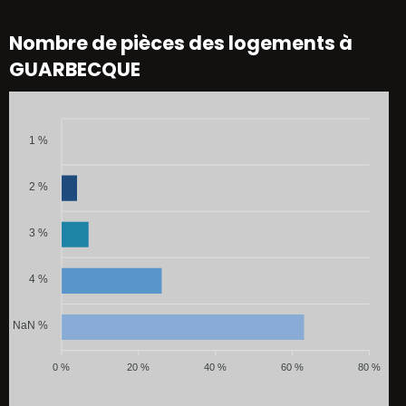
Nombre de pièces des logements à
GUARBECQUE
1 %
2 %
3 %
4 %
NaN %
0 %
20 %
40 %
60 %
80 %