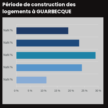
Période de construction des
logements à GUARBECQUE
NaN %
NaN %
NaN %
NaN %
NaN %
0 %
5 %
10 %
15 %
20 %
25 %
30 %