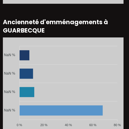
Ancienneté d'emménagements à
GUARBECQUE
NaN %
NaN %
NaN %
NaN %
0 %
20 %
40 %
60 %
80 %