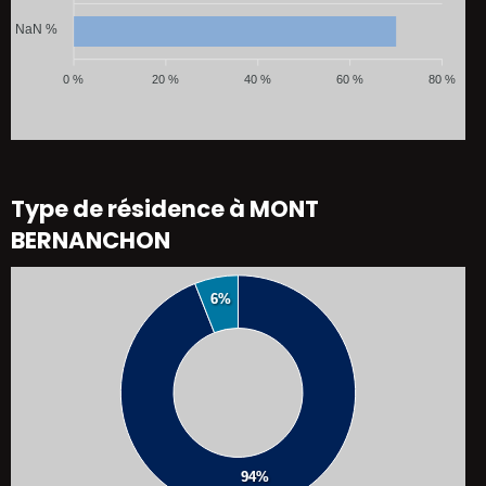
NaN %
0 %
20 %
40 %
60 %
80 %
Type de résidence à MONT
BERNANCHON
6%
94%