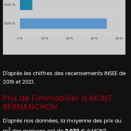
NaN %
NaN %
0 %
20 %
40 %
60 %
80 %
D'après les chiffres des recensements INSEE de
2019 et 2021.
Prix de l'immobilier à MONT
BERNANCHON
D'après nos données, la moyenne des prix au
2
m
des maisons est de
2 032
€ à MONT