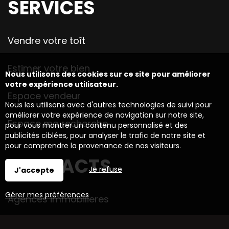
SERVICES
Vendre votre toît
Estimer votre bien
Nous utilisons des cookies sur ce site pour améliorer
votre expérience utilisateur.
Espace vendeur
Nous les utilisons avec d'autres technologies de suivi pour
améliorer votre expérience de navigation sur notre site,
Espace ma recherche
pour vous montrer un contenu personnalisé et des
publicités ciblées, pour analyser le trafic de notre site et
pour comprendre la provenance de nos visiteurs.
CONTACTS
Je refuse
J'accepte
Gérer mes préférences
Agences immobilieres
Parrainage