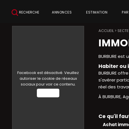
RECHERCHE
ANNONCES
ESTIMATION
PAR
ACCUEIL
>
SECTE
IMMOB
BURBURE est u
Habiter ou i
Facebook est désactivé. Veuillez
BURBURE offre
autoriser le cookie de réseaux
s'avérer parti
sociaux pour voir ce contenu.
réel des trava
Autoriser
À BURBURE, Age
Ce qu'il fa
Achat immo