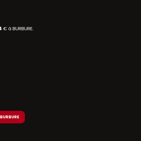
4
€ à BURBURE.
à BURBURE