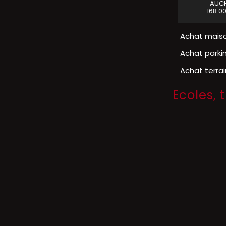
VENDRE
BURBURE
LILLERS
AUC
67 000 €
50 000 €
168 0
Achat mais
Achat parki
Achat terra
Ecoles, 