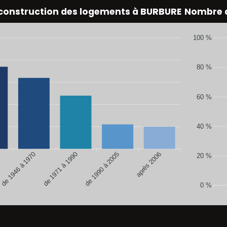
 construction des logements à BURBURE
Nombre d
100 %
80 %
60 %
40 %
de 1946 à 1970
de 1990 à 2005
après 2006
de 1971 à 1990
20 %
0 %