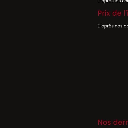
D'après les ch
Prix de 
D'après nos d
Nos der