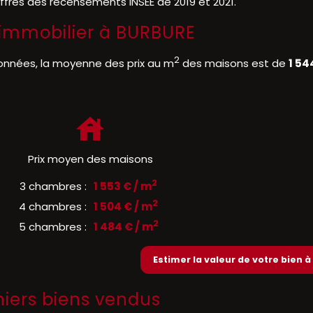
iffres des recensements INSEE de 2019 et 2021.
l'immobilier à BURBURE
2
onnées, la moyenne des prix au m
des maisons est de
1 54
Prix moyen des maisons
2
3 chambres :
1 553 € / m
2
4 chambres :
1 504 € / m
2
5 chambres :
1 484 € / m
Estimer la valeur de votre bien 
niers biens vendus