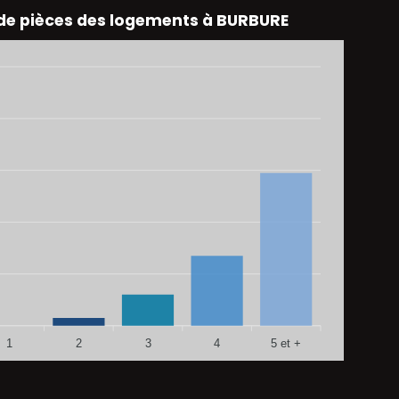
e pièces des logements à BURBURE
1
2
3
4
5 et +