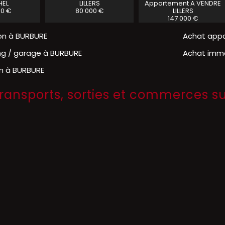
HEL
LILLERS
Appartement A VENDRE
00 €
80 000 €
LILLERS
147 000 €
on à BURBURE
Achat app
ng / garage à BURBURE
Achat imm
in à BURBURE
transports, sorties et commerces 