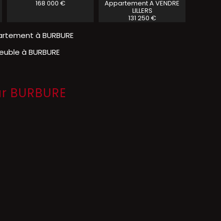
168 000 €
Appartement A VENDRE
VE
LILLERS
131 250 €
artement à BURBURE
euble à BURBURE
sur BURBURE