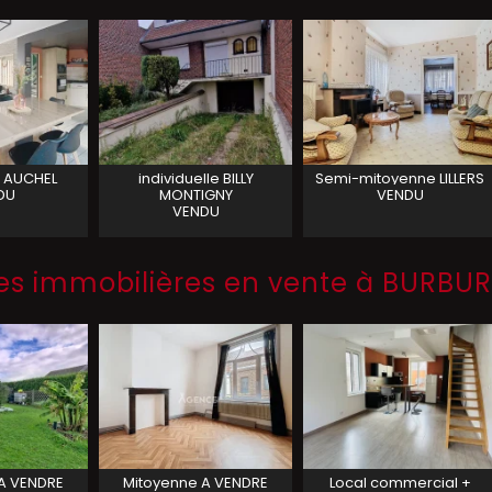
AUCHEL
individuelle
BILLY
Semi-mitoyenne
LILLERS
DU
MONTIGNY
VENDU
VENDU
s immobilières en vente à BURBUR
A VENDRE
Mitoyenne A VENDRE
Local commercial +