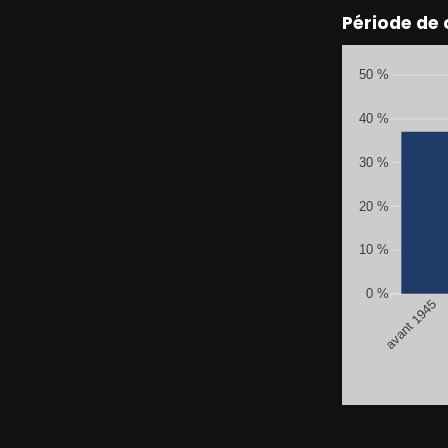
Période de
50 %
40 %
30 %
20 %
10 %
0 %
avant 1945