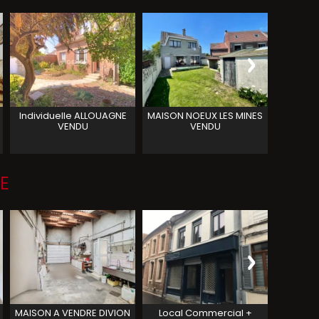
Individuelle
ALLOUAGNE
MAISON
NOEUX LES MINES
semi in
VENDU
VENDU
plain pi
E
MAISON A VENDRE
DIVION
Local Commercial +
Ensemb