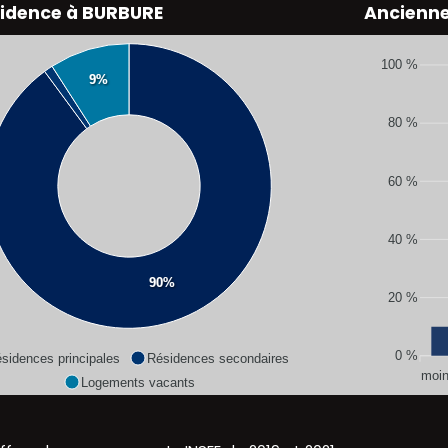
sidence à BURBURE
Ancienn
100 %
9%
80 %
60 %
40 %
90%
20 %
0 %
sidences principales
Résidences secondaires
moin
Logements vacants