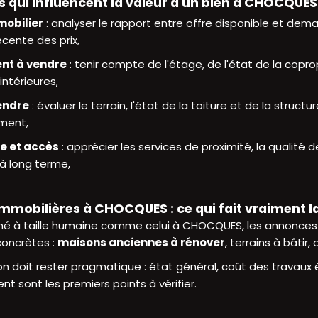
s qui influencent la valeur d'un bien à CHOCQUES
obilier
: analyser le rapport entre offre disponible et dem
écente des prix,
nt à vendre
: tenir compte de l'étage, de l'état de la copr
intérieures,
endre
: évaluer le terrain, l'état de la toiture et de la structu
ment,
ie et accès
: apprécier les services de proximité, la qualité d
 à long terme,
mobilières à CHOCQUES : ce qui fait vraiment la
é à taille humaine comme celui à CHOCQUES, les annonces 
concrètes :
maisons anciennes à rénover
, terrains à bâtir
 doit rester pragmatique : état général, coût des travaux év
 sont les premiers points à vérifier.