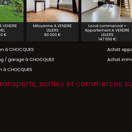
A VENDRE
Mitoyenne A VENDRE
Local commercial +
HEL
LILLERS
Appartement A VENDRE
00 €
80 000 €
LILLERS
147 000 €
on à CHOCQUES
Achat app
ing / garage à CHOCQUES
Achat imm
ain à CHOCQUES
 transports, sorties et commerces