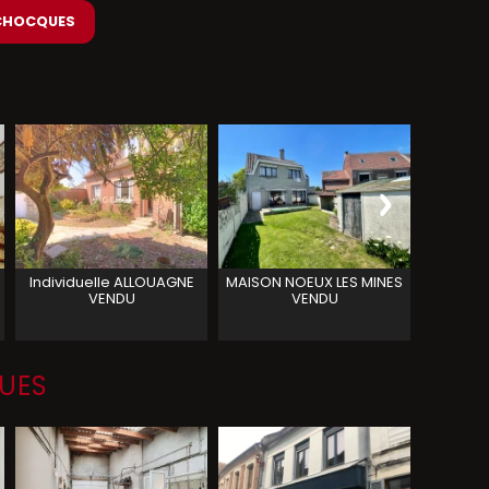
à CHOCQUES
Individuelle
ALLOUAGNE
MAISON
NOEUX LES MINES
semi in
VENDU
VENDU
plain pi
QUES