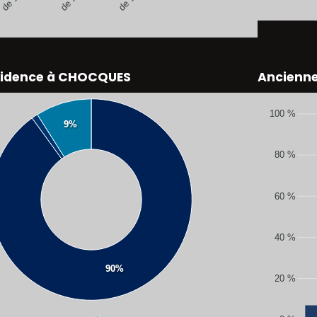
sidence à CHOCQUES
Ancienn
100 %
9%
80 %
60 %
40 %
90%
20 %