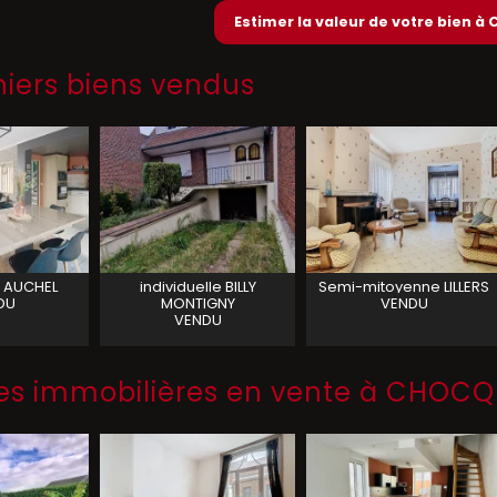
Estimer la valeur de votre bien 
niers biens vendus
AUCHEL
individuelle
BILLY
Semi-mitoyenne
LILLERS
DU
MONTIGNY
VENDU
VENDU
s immobilières en vente à CHOC