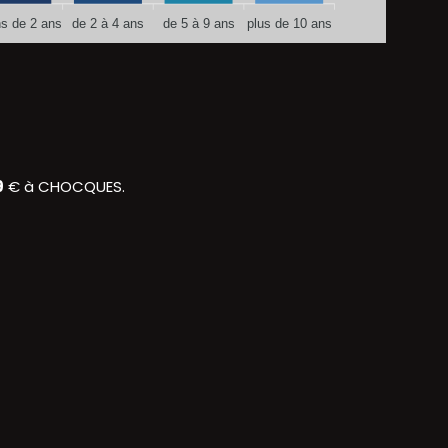
s de 2 ans
de 2 à 4 ans
de 5 à 9 ans
plus de 10 ans
9
€ à CHOCQUES.