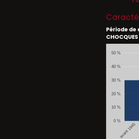
1 %
Caracté
Période de
CHOCQUES
50 %
40 %
30 %
20 %
10 %
0 %
avant 1945