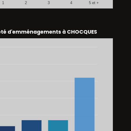
1
2
3
4
5 et +
eté d'emménagements à CHOCQUES