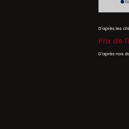
Ré
D'après les ch
Prix de
D'après nos d