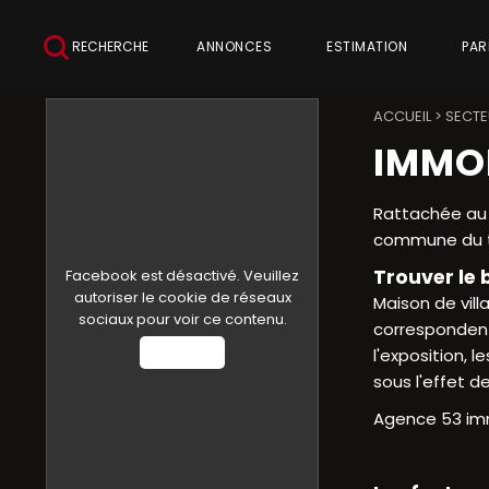
RECHERCHE
ANNONCES
ESTIMATION
PAR
ACCUEIL
>
SECTE
IMMOB
Rattachée au 
commune du te
Trouver le 
Facebook est désactivé. Veuillez
autoriser le cookie de réseaux
Maison de vill
sociaux pour voir ce contenu.
correspondent 
Autoriser
l'exposition, 
sous l'effet d
Agence 53 imm