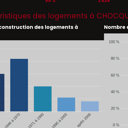
99 %
2 824
ristiques des logements à CHOCQ
 construction des logements à
Nombre d
100 %
80 %
60 %
40 %
20 %
de 1946 à 1970
de 1990 à 2005
après 2006
de 1971 à 1990
0 %