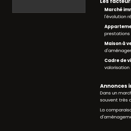
Les facteur
Marché imm
l'évolution r
Apparteme
prestations 
Maison à v
d'aménage
Cadre de v
valorisation
Annonces im
Dans un march
souvent très 
La comparaison
d'aménagement