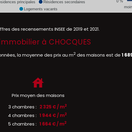
0 %
sidences principales
Résidences secondaires
moin
Logements vacants
iffres des recensements INSEE de 2019 et 2021.
 l'immobilier à CHOCQUES
2
onnées, la moyenne des prix au m
des maisons est de
1 68
Prix moyen des maisons
2
3 chambres :
2 325 € / m
2
4 chambres :
1 944 € / m
2
5 chambres :
1 664 € / m