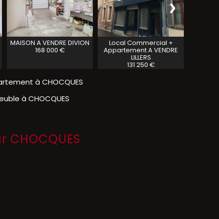
MAISON A VENDRE
DIVION
Local Commercial +
Ensemb
168 000 €
Appartement A VENDRE
VE
LILLERS
131 250 €
artement à CHOCQUES
euble à CHOCQUES
 sur CHOCQUES