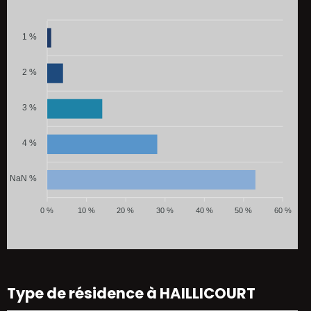
1 %
2 %
3 %
4 %
NaN %
0 %
10 %
20 %
30 %
40 %
50 %
60 %
Type de résidence à HAILLICOURT